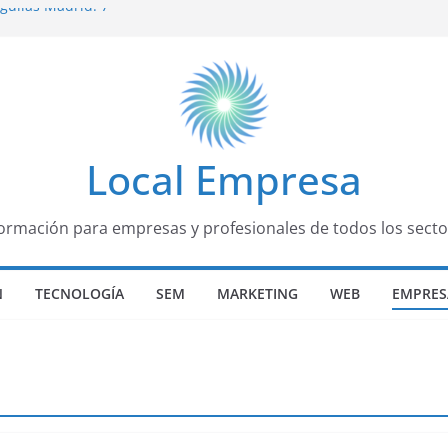
Águilas Madrid: 7
para disfrutar de la
n Ávila
docentes: guía
undaria
unes y cómo
Local Empresa
formación para empresas y profesionales de todos los secto
N
TECNOLOGÍA
SEM
MARKETING
WEB
EMPRES