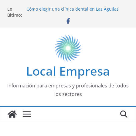
Saltar
Lo
Cómo elegir una clínica dental en Las Águilas
al
último:
Madrid: 7 factores que marcan la diferencia
contenido
Turismo activo en Ávila: guía completa para
disfrutar de la naturaleza
Las mejores experiencias de aventura en Ávila
Cursos homologados para oposiciones docentes:
guía completa para Infantil, Primaria y
Secundaria
Salud bucodental: problemas más comunes y
cómo prevenirlos
Local Empresa
Información para empresas y profesionales de todos
los sectores