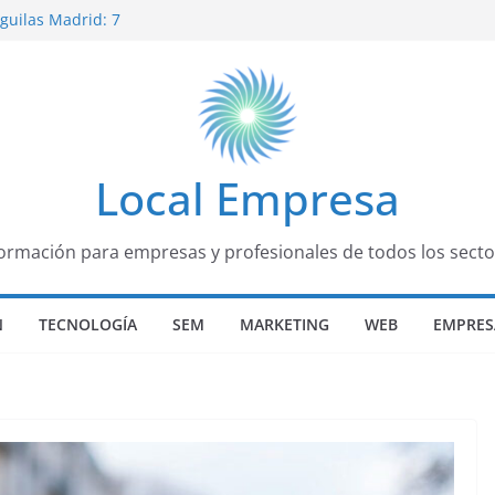
Águilas Madrid: 7
para disfrutar de la
n Ávila
docentes: guía
undaria
unes y cómo
Local Empresa
formación para empresas y profesionales de todos los secto
N
TECNOLOGÍA
SEM
MARKETING
WEB
EMPRES